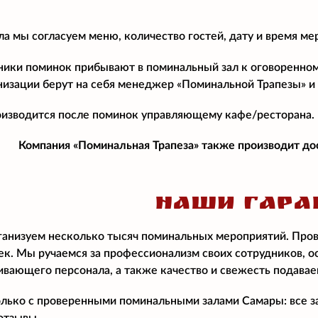
ла мы согласуем меню, количество гостей, дату и время ме
тники поминок прибывают в поминальный зал к оговоренном
низации берут на себя менеджер «Поминальной Трапезы» и 
оизводится после поминок управляющему кафе/ресторана.
Компания «Поминальная Трапеза» также производит до
НАШИ ГАРА
анизуем несколько тысяч поминальных мероприятий. Прово
овек. Мы ручаемся за профессионализм своих сотрудников,
вающего персонала, а также качество и свежесть подава
лько с проверенными поминальными залами Самары: все за