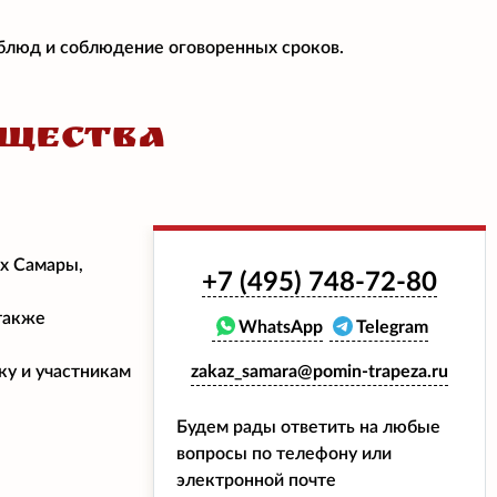
 блюд и соблюдение оговоренных сроков.
ЩЕСТВА
ах Самары,
+7 (495)
748-72-80
также
WhatsApp
Telegram
ку и участникам
zakaz_samara@pomin-trapeza.ru
Будем рады ответить на любые
вопросы по телефону или
электронной почте